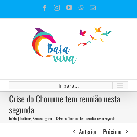
Ir
Facebook
Instagram
YouTube
WhatsApp
E-
para
mail
o
conteúdo
Ir para...
Crise do Chorume tem reunião nesta
segunda
Início
|
Notícias
,
Sem categoria
|
Crise do Chorume tem reunião nesta segunda
Anterior
Próximo