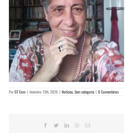
Por
GT Com
|
fevereiro 13th, 2026
|
Notícias
,
Sem categoria
|
0 Comentários
Facebook
Twitter
LinkedIn
WhatsApp
E-
mail