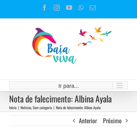
Ir
Facebook
Instagram
YouTube
WhatsApp
E-
para
mail
o
conteúdo
Ir para...
Nota de falecimento: Albina Ayala
Início
|
Notícias
,
Sem categoria
|
Nota de falecimento: Albina Ayala
Anterior
Próximo