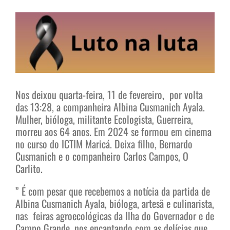
View
Larger
Image
Nos deixou quarta-feira, 11 de fevereiro, por volta
das 13:28, a companheira Albina Cusmanich Ayala.
Mulher, bióloga, militante Ecologista, Guerreira,
morreu aos 64 anos. Em 2024 se formou em cinema
no curso do ICTIM Maricá. Deixa filho, Bernardo
Cusmanich e o companheiro Carlos Campos, O
Carlito.
”
É com pesar que recebemos a notícia da partida de
Albina Cusmanich Ayala,
bióloga, artesã e culinarista,
nas feiras agroecológicas da Ilha do Governador e de
Campo Grande, nos encantando com as delícias que