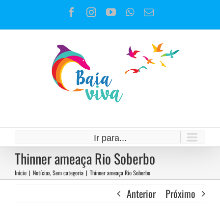
Ir
Facebook
Instagram
YouTube
WhatsApp
E-
para
mail
o
conteúdo
Ir para...
Thinner ameaça Rio Soberbo
Início
|
Notícias
,
Sem categoria
|
Thinner ameaça Rio Soberbo
Anterior
Próximo