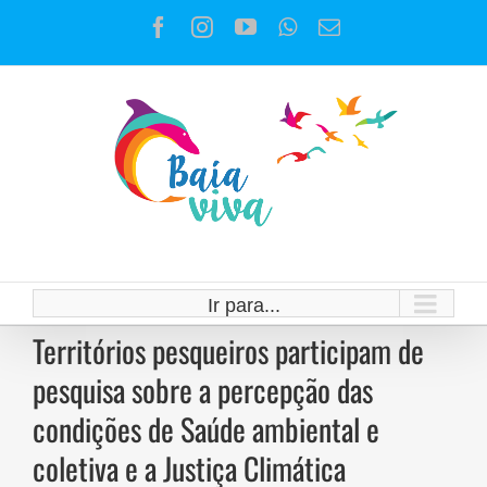
Ir
Facebook
Instagram
YouTube
WhatsApp
E-
para
mail
o
conteúdo
Ir para...
Territórios pesqueiros participam de
pesquisa sobre a percepção das
condições de Saúde ambiental e
coletiva e a Justiça Climática