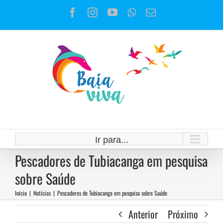
Ir
Facebook
Instagram
YouTube
WhatsApp
E-
para
mail
o
conteúdo
Ir para...
Pescadores de Tubiacanga em pesquisa
sobre Saúde
Início
|
Notícias
|
Pescadores de Tubiacanga em pesquisa sobre Saúde
Anterior
Próximo