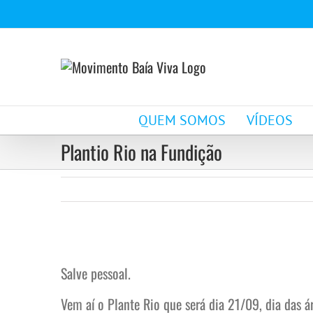
Ir
para
o
conteúdo
QUEM SOMOS
VÍDEOS
Plantio Rio na Fundição
View
Larger
Salve pessoal.
Image
Vem aí o Plante Rio que será dia 21/09, dia das á