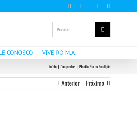
Facebook
Instagram
YouTube
WhatsApp
E-
mail
Buscar
resultados
para:
LE CONOSCO
VIVEIRO M.A.
Início
|
Campanhas
|
Plantio Rio na Fundição
Anterior
Próximo