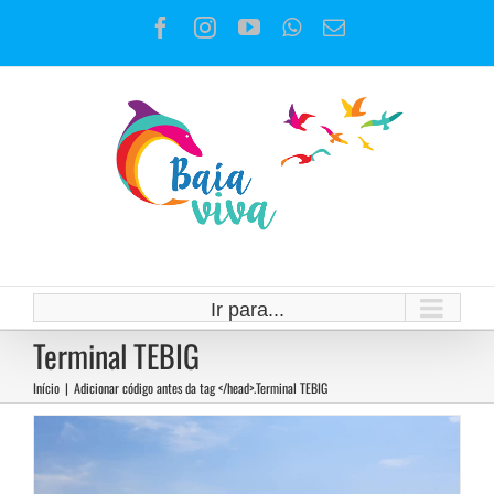
Ir
Facebook
Instagram
YouTube
WhatsApp
E-
para
mail
o
conteúdo
O sacrifício ambiental e a pesca
artesanal nas Baías do Rio de
Janeiro
Ir para...
Terminal TEBIG
Notícias
Início
|
Adicionar código antes da tag </head>.
Terminal TEBIG