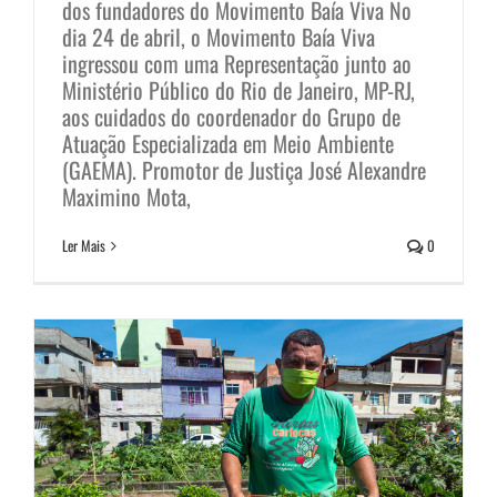
dos fundadores do Movimento Baía Viva No
dia 24 de abril, o Movimento Baía Viva
ingressou com uma Representação junto ao
Ministério Público do Rio de Janeiro, MP-RJ,
aos cuidados do coordenador do Grupo de
Atuação Especializada em Meio Ambiente
Abaixo assinado para a
(GAEMA). Promotor de Justiça José Alexandre
manutenção do Programa HORTAS
Maximino Mota,
CARIOCAS
Ler Mais
0
Campanhas