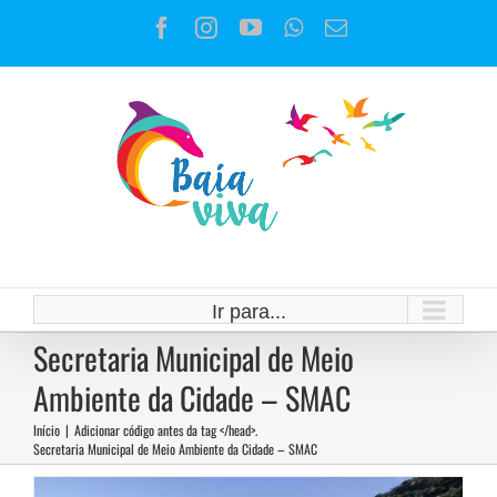
Ir
Facebook
Instagram
YouTube
WhatsApp
E-
para
mail
o
conteúdo
Prefeitura do Rio ameaça destruir
Ir para...
o Programa Mutirão
Secretaria Municipal de Meio
Ambiente da Cidade – SMAC
Reflorestamento
Notícias
Início
|
Adicionar código antes da tag </head>.
Secretaria Municipal de Meio Ambiente da Cidade – SMAC