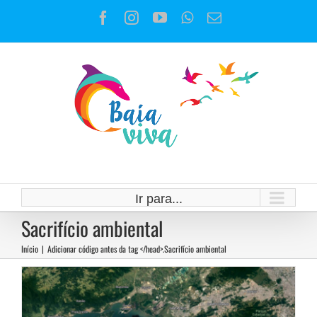
Ir
Facebook
Instagram
YouTube
WhatsApp
E-
para
mail
o
conteúdo
Ir para...
Qual o preço da energia da Baía
Sacrifício ambiental
de Sepetiba?
Início
|
Adicionar código antes da tag </head>.
Sacrifício ambiental
Notícias