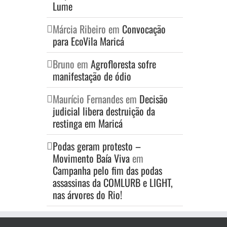
Lume
Márcia Ribeiro
em
Convocação
para EcoVila Maricá
Bruno
em
Agrofloresta sofre
manifestação de ódio
Maurício Fernandes
em
Decisão
judicial libera destruição da
restinga em Maricá
Podas geram protesto –
Movimento Baía Viva
em
Campanha pelo fim das podas
assassinas da COMLURB e LIGHT,
nas árvores do Rio!