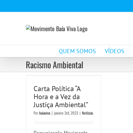
Ir
para
o
conteúdo
QUEM SOMOS
VÍDEOS
Racismo Ambiental
Carta Política “A Hora
e a Vez da Justiça
Carta Política “A
Ambiental”
Hora e a Vez da
Notícias
Justiça Ambiental”
Por
baiaviva
|
janeiro 3rd, 2023
|
Notícias