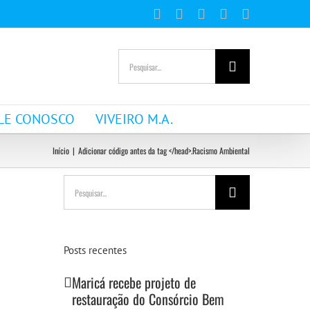
Facebook
Instagram
YouTube
WhatsApp
E-
mail
Buscar
resultados
para:
LE CONOSCO
VIVEIRO M.A.
Início
|
Adicionar código antes da tag </head>.
Racismo Ambiental
Buscar
resultados
para:
Posts recentes
Maricá recebe projeto de
restauração do Consórcio Bem