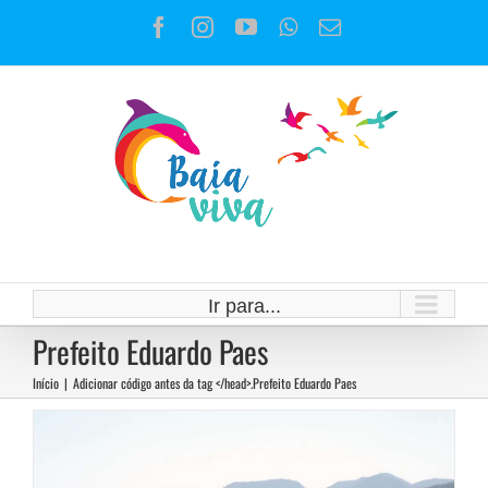
Ir
Facebook
Instagram
YouTube
WhatsApp
E-
para
mail
o
conteúdo
Luta pelas Unidades de
Conservação na região das
Vargens
Ir para...
Prefeito Eduardo Paes
Notícias
Início
|
Adicionar código antes da tag </head>.
Prefeito Eduardo Paes