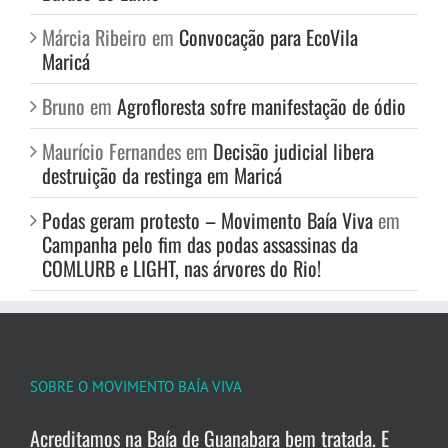
Márcia Ribeiro
em
Convocação para EcoVila
Maricá
Bruno
em
Agrofloresta sofre manifestação de ódio
Maurício Fernandes
em
Decisão judicial libera
destruição da restinga em Maricá
Podas geram protesto – Movimento Baía Viva
em
Campanha pelo fim das podas assassinas da
COMLURB e LIGHT, nas árvores do Rio!
SOBRE O MOVIMENTO BAÍA VIVA
Acreditamos na Baía de Guanabara bem tratada. E