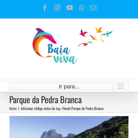
Ir
Facebook
Instagram
YouTube
WhatsApp
E-
para
mail
o
conteúdo
Prefeitura do Rio ameaça destruir
o Programa Mutirão
Ir para...
Reflorestamento
Parque da Pedra Branca
Notícias
Início
|
Adicionar código antes da tag </head>.
Parque da Pedra Branca