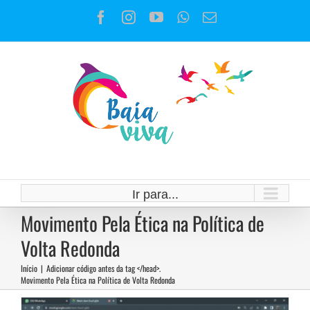
Ir
Facebook
Instagram
YouTube
WhatsApp
E-
para
mail
o
conteúdo
Ir para...
Relatoria da articulação dos
Movimento Pela Ética na Política de
movimentos sociais pelo REVIS
Volta Redonda
MEP
Início
|
Adicionar código antes da tag </head>.
Movimento Pela Ética na Política de Volta Redonda
Notícias