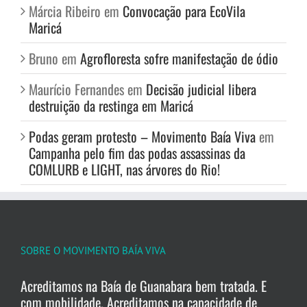
Márcia Ribeiro
em
Convocação para EcoVila
Maricá
Bruno
em
Agrofloresta sofre manifestação de ódio
Maurício Fernandes
em
Decisão judicial libera
destruição da restinga em Maricá
Podas geram protesto – Movimento Baía Viva
em
Campanha pelo fim das podas assassinas da
COMLURB e LIGHT, nas árvores do Rio!
SOBRE O MOVIMENTO BAÍA VIVA
Acreditamos na Baía de Guanabara bem tratada. E
com mobilidade. Acreditamos na capacidade de