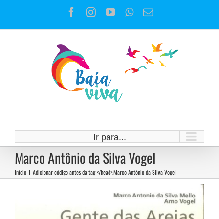
Ir
Facebook
Instagram
YouTube
WhatsApp
E-
para
mail
o
conteúdo
A histórica luta das “Gentes das
Areias” pela preservação da APA de
Maricá
Notícias
Ir para...
Marco Antônio da Silva Vogel
Início
|
Adicionar código antes da tag </head>.
Marco Antônio da Silva Vogel