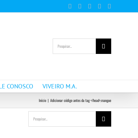
Facebook
Instagram
YouTube
WhatsApp
E-
mail
Buscar
resultados
para:
LE CONOSCO
VIVEIRO M.A.
Início
|
Adicionar código antes da tag </head>.
mangue
Buscar
resultados
para: