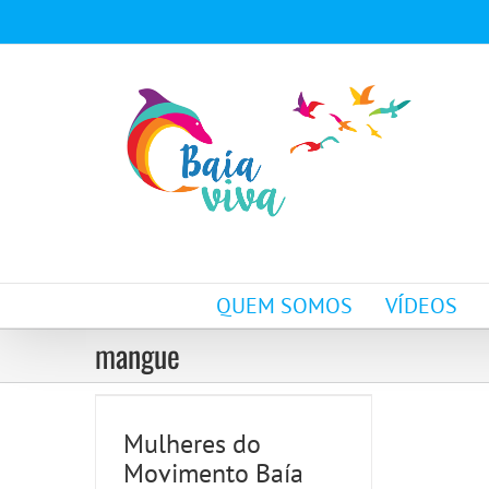
Ir
para
o
conteúdo
Mulheres do
QUEM SOMOS
VÍDEOS
Movimento Baía Viva
mangue
presentes na
Conferência Livre
Mulheres do
sobre Emergência
Movimento Baía