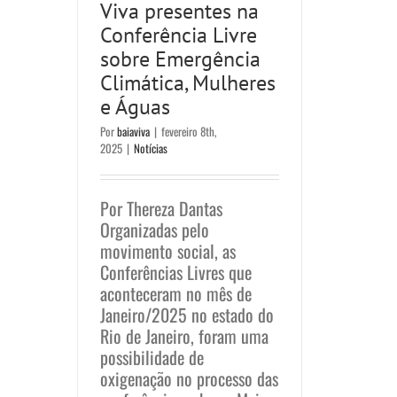
Climática, Mulheres e
Viva presentes na
Conferência Livre
Águas
sobre Emergência
Notícias
Climática, Mulheres
e Águas
Por
baiaviva
|
fevereiro 8th,
2025
|
Notícias
Por Thereza Dantas
Organizadas pelo
movimento social, as
Conferências Livres que
aconteceram no mês de
Janeiro/2025 no estado do
Rio de Janeiro, foram uma
possibilidade de
oxigenação no processo das