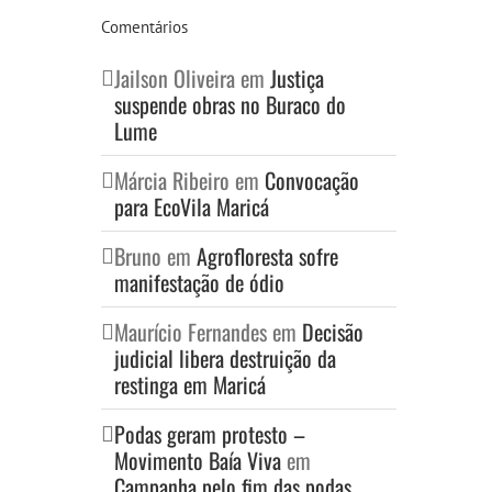
Comentários
Jailson Oliveira
em
Justiça
suspende obras no Buraco do
Lume
Márcia Ribeiro
em
Convocação
para EcoVila Maricá
Bruno
em
Agrofloresta sofre
manifestação de ódio
Maurício Fernandes
em
Decisão
judicial libera destruição da
restinga em Maricá
Podas geram protesto –
Movimento Baía Viva
em
Campanha pelo fim das podas