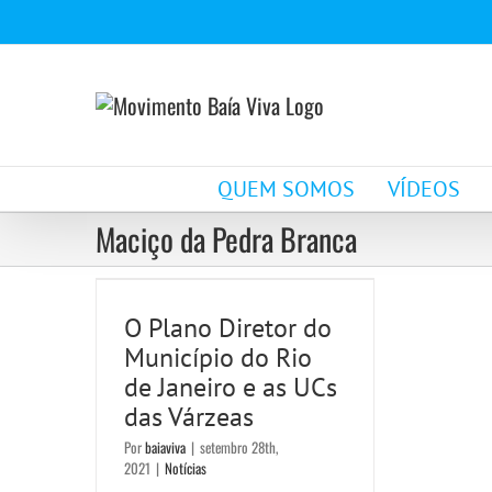
Ir
para
o
conteúdo
QUEM SOMOS
VÍDEOS
O Plano Diretor do
Maciço da Pedra Branca
Município do Rio de
Janeiro e as UCs das
O Plano Diretor do
Município do Rio
Várzeas
de Janeiro e as UCs
Notícias
das Várzeas
Por
baiaviva
|
setembro 28th,
2021
|
Notícias