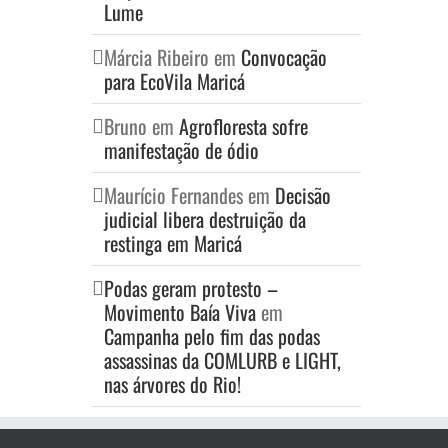
Lume
Márcia Ribeiro
em
Convocação
para EcoVila Maricá
Bruno
em
Agrofloresta sofre
manifestação de ódio
Maurício Fernandes
em
Decisão
judicial libera destruição da
restinga em Maricá
Podas geram protesto –
Movimento Baía Viva
em
Campanha pelo fim das podas
assassinas da COMLURB e LIGHT,
nas árvores do Rio!