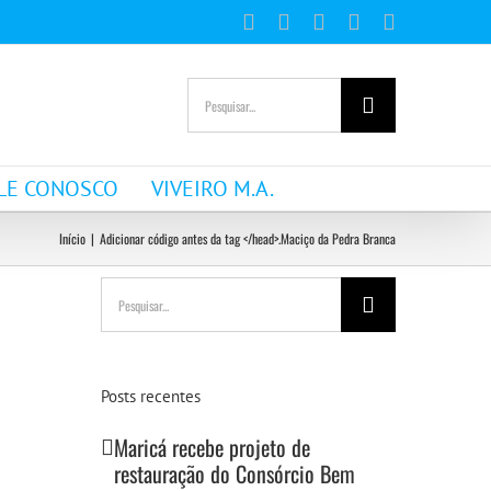
Facebook
Instagram
YouTube
WhatsApp
E-
mail
Buscar
resultados
para:
LE CONOSCO
VIVEIRO M.A.
Início
|
Adicionar código antes da tag </head>.
Maciço da Pedra Branca
Buscar
resultados
para:
Posts recentes
Maricá recebe projeto de
restauração do Consórcio Bem