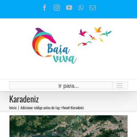
Ir
Facebook
Instagram
YouTube
WhatsApp
E-
para
mail
o
conteúdo
Ir para...
Qual o preço da energia da Baía
Karadeniz
de Sepetiba?
Início
|
Adicionar código antes da tag </head>.
Karadeniz
Notícias