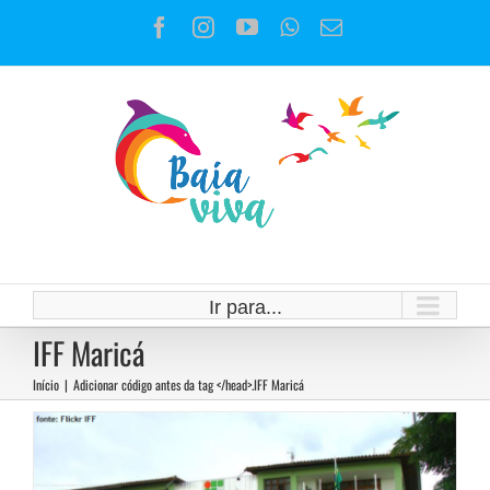
Ir
Facebook
Instagram
YouTube
WhatsApp
E-
para
mail
o
conteúdo
Apoio do IFF Maricá à UniMAR
Ir para...
IFF Maricá
Notícias
Início
|
Adicionar código antes da tag </head>.
IFF Maricá