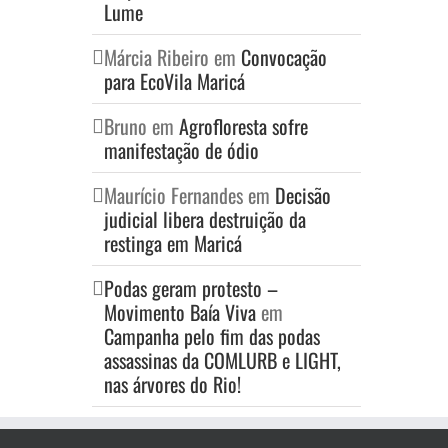
Lume
Márcia Ribeiro
em
Convocação
para EcoVila Maricá
Bruno
em
Agrofloresta sofre
manifestação de ódio
Maurício Fernandes
em
Decisão
judicial libera destruição da
restinga em Maricá
Podas geram protesto –
Movimento Baía Viva
em
Campanha pelo fim das podas
assassinas da COMLURB e LIGHT,
nas árvores do Rio!