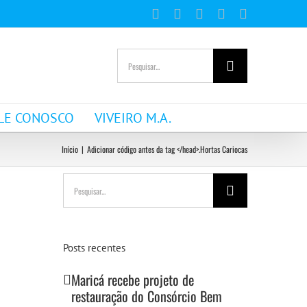
Facebook
Instagram
YouTube
WhatsApp
E-
mail
Buscar
resultados
para:
LE CONOSCO
VIVEIRO M.A.
Início
|
Adicionar código antes da tag </head>.
Hortas Cariocas
Buscar
resultados
para:
Posts recentes
Maricá recebe projeto de
restauração do Consórcio Bem