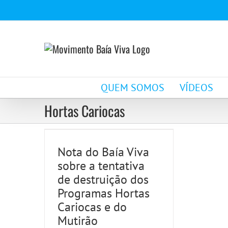
Ir
para
o
conteúdo
Nota do Baía Viva
QUEM SOMOS
VÍDEOS
sobre a tentativa de
Hortas Cariocas
destruição dos
Programas Hortas
Nota do Baía Viva
sobre a tentativa
Cariocas e do Mutirão
de destruição dos
Reflorestamento
Programas Hortas
Cariocas e do
Campanhas
Notícias
Mutirão