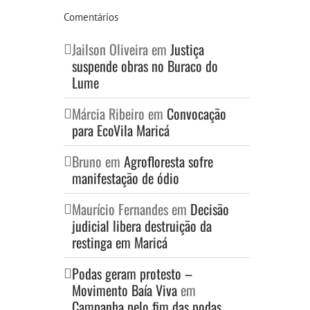
Comentários
Jailson Oliveira
em
Justiça
suspende obras no Buraco do
Lume
Márcia Ribeiro
em
Convocação
para EcoVila Maricá
Bruno
em
Agrofloresta sofre
manifestação de ódio
Maurício Fernandes
em
Decisão
judicial libera destruição da
restinga em Maricá
Podas geram protesto –
Movimento Baía Viva
em
Campanha pelo fim das podas