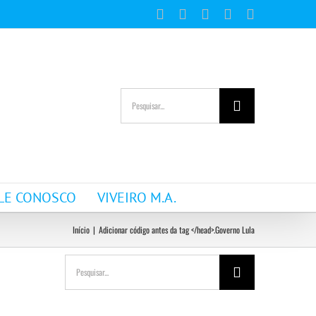
Facebook
Instagram
YouTube
WhatsApp
E-
mail
Buscar
resultados
para:
LE CONOSCO
VIVEIRO M.A.
Início
|
Adicionar código antes da tag </head>.
Governo Lula
Buscar
resultados
para: