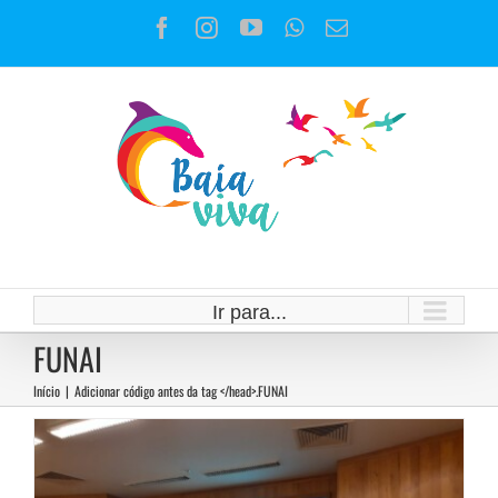
Ir
Facebook
Instagram
YouTube
WhatsApp
E-
para
mail
o
conteúdo
Notícias do 1º Fórum Indígena do
Rio de Janeiro
Ir para...
Notícias
FUNAI
Início
|
Adicionar código antes da tag </head>.
FUNAI