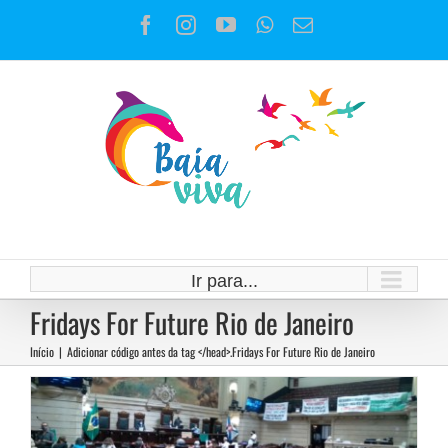
Ir
Facebook
Instagram
YouTube
WhatsApp
E-
para
mail
o
conteúdo
Ir para...
Manter a floresta em pé é garantir
Fridays For Future Rio de Janeiro
água para toda a população
Início
|
Adicionar código antes da tag </head>.
Fridays For Future Rio de Janeiro
Notícias