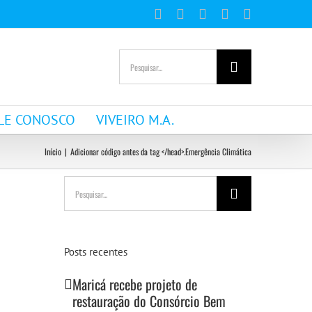
Facebook
Instagram
YouTube
WhatsApp
E-
mail
Buscar
resultados
para:
LE CONOSCO
VIVEIRO M.A.
Início
|
Adicionar código antes da tag </head>.
Emergência Climática
Buscar
resultados
para:
Posts recentes
Maricá recebe projeto de
restauração do Consórcio Bem