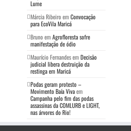
Lume
Márcia Ribeiro
em
Convocação
para EcoVila Maricá
Bruno
em
Agrofloresta sofre
manifestação de ódio
Maurício Fernandes
em
Decisão
judicial libera destruição da
restinga em Maricá
Podas geram protesto –
Movimento Baía Viva
em
Campanha pelo fim das podas
assassinas da COMLURB e LIGHT,
nas árvores do Rio!