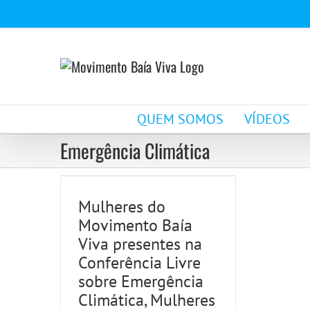
Ir
para
o
conteúdo
Mulheres do
QUEM SOMOS
VÍDEOS
Movimento Baía Viva
Emergência Climática
presentes na
Conferência Livre
Mulheres do
sobre Emergência
Movimento Baía
Climática, Mulheres e
Viva presentes na
Conferência Livre
Águas
sobre Emergência
Notícias
Climática, Mulheres