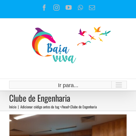
Ir
Facebook
Instagram
YouTube
WhatsApp
E-
para
mail
o
conteúdo
Notícias do 1º Fórum Indígena do
Rio de Janeiro
Ir para...
Notícias
Clube de Engenharia
Início
|
Adicionar código antes da tag </head>.
Clube de Engenharia