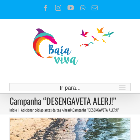
Ir
Facebook
Instagram
YouTube
WhatsApp
E-
para
mail
o
conteúdo
TEBIG ameaça a pesca, o turismo,
o lazer e a vida nas Baías de
Ir para...
Campanha “DESENGAVETA ALERJ!”
Sepetiba e Ilha Grande
Início
|
Adicionar código antes da tag </head>.
Campanha “DESENGAVETA ALERJ!”
Notícias