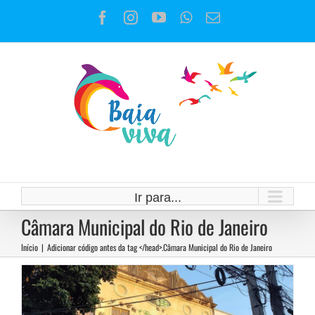
Ir
Facebook
Instagram
YouTube
WhatsApp
E-
para
mail
o
conteúdo
Transformar o Cine Guaraci em
Ir para...
Centro Cultural
Câmara Municipal do Rio de Janeiro
Campanhas
Início
|
Adicionar código antes da tag </head>.
Câmara Municipal do Rio de Janeiro