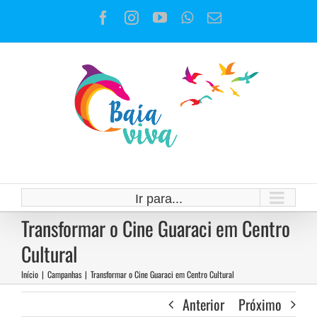
Ir
Facebook
Instagram
YouTube
WhatsApp
E-
para
mail
o
conteúdo
Ir para...
Transformar o Cine Guaraci em Centro
Cultural
Início
|
Campanhas
|
Transformar o Cine Guaraci em Centro Cultural
Anterior
Próximo