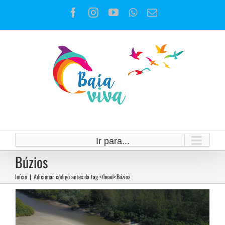
Ir
Facebook
Instagram
YouTube
WhatsApp
E-
para
mail
o
conteúdo
Nota de repúdio aos ataques
contra a Bacia do Rio Una
Ir para...
Campanhas
Búzios
Início
|
Adicionar código antes da tag </head>.
Búzios