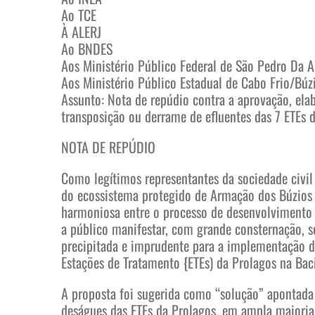
Ao TCE
À ALERJ
Ao BNDES
Aos Ministério Público Federal de São Pedro Da A
Aos Ministério Público Estadual de Cabo Frio/Búz
Assunto: Nota de repúdio contra a aprovação, ela
transposição ou derrame de efluentes das 7 ETEs 
NOTA DE REPÚDIO
Como legítimos representantes da sociedade civil
do ecossistema protegido de Armação dos Búzios 
harmoniosa entre o processo de desenvolvimento 
a público manifestar, com grande consternação, 
precipitada e imprudente para a implementação d
Estações de Tratamento {ETEs) da Prolagos na Bac
A proposta foi sugerida como “solução” apontada 
deságues das ETEs da Prolagos, em ampla maioria