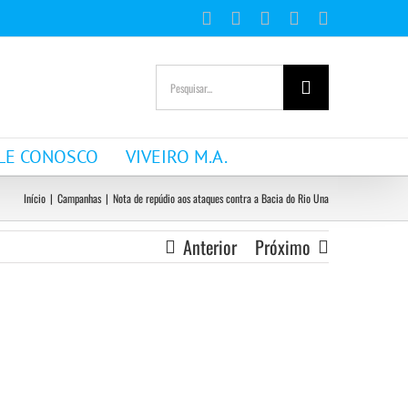
Facebook
Instagram
YouTube
WhatsApp
E-
mail
Buscar
resultados
para:
LE CONOSCO
VIVEIRO M.A.
Início
|
Campanhas
|
Nota de repúdio aos ataques contra a Bacia do Rio Una
Anterior
Próximo