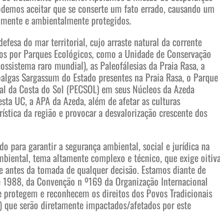
odemos aceitar que se conserte um fato errado, causando um
almente e ambientalmente protegidos.
esa do mar territorial, cujo arraste natural da corrente
os por Parques Ecológicos, como a Unidade de Conservação
sistema raro mundial), as Paleofálesias da Praia Rasa, a
algas Sargassum do Estado presentes na Praia Rasa, o Parque
ual da Costa do Sol (PECSOL) em seus Núcleos da Azeda
sta UC, a APA da Azeda, além de afetar as culturas
rística da região e provocar a desvalorização crescente dos
para garantir a segurança ambiental, social e jurídica na
mbiental, tema altamente complexo e técnico, que exige oitiv
de antes da tomada de qualquer decisão. Estamos diante de
de 1988, da Convenção n º169 da Organização Internacional
 protegem e reconhecem os direitos dos Povos Tradicionais
) que serão diretamente impactados/afetados por este