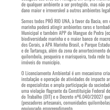
de qualquer ambiente a ser protegido, mas não p
dano maior e irreversível a outros ambientes leg
Somos todos PRÓ RIO UNA, à favor da Bacia, em def
marinha poderá atingir ambientes raros e tombad
Municipal e também APP do Mangue de Pedra (ecos
biodiversidade marinha e o maior banco de macro
dos Corais, a APA Marinha Brasil, o Parque Estad
e de Tartaruga, além da zona de amortecimento de
quilombola, pesqueira e marisqueira, toda rede tu
imóveis do município.
O Licenciamento Ambiental é um mecanismo criado 
instalação e operação de atividades de impacto a
de especialistas e ampla participação da socieda
uma violação flagrante da Constituição Federal 
do Trabalho (OIT) e o Decreto nº6.040/20027 que
(pescadores artesanais, comunidades quilombolas
equivocado empreendimento.