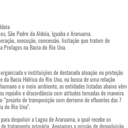
ldeia
ios, São Pedro da Aldeia, Iguaba e Araruama.
boração, execução, concessão, licitação que tratem de
da Prolagos na Bacia do Rio Una.
 organizada e instituições de destacada atuação na proteção
e da Bacia Hídrica do Rio Una, na busca de uma relação
humano e o meio ambiente, as entidades listadas abaixo vêm
seu repúdio e discordância com atitudes tomadas de maneira
o “projeto de transposição com derrame de efluentes das 7
ia do Rio Una”.
para despoluir a Lagoa de Araruama, a qual recebe os
 de tratamento primário. Apoiamos a missão de despoluição