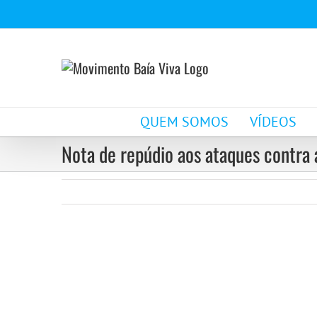
Ir
para
o
conteúdo
QUEM SOMOS
VÍDEOS
Nota de repúdio aos ataques contra 
View
Larger
Image