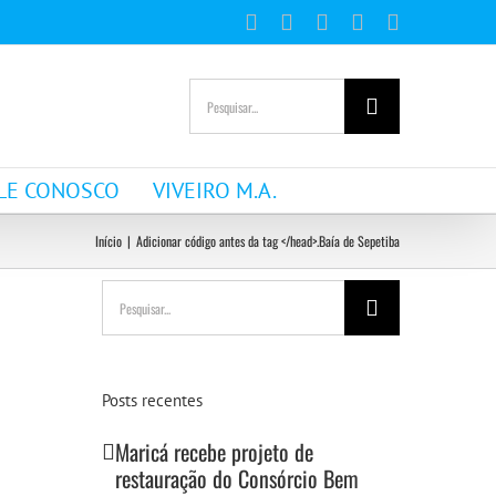
Facebook
Instagram
YouTube
WhatsApp
E-
mail
Buscar
resultados
para:
LE CONOSCO
VIVEIRO M.A.
Início
|
Adicionar código antes da tag </head>.
Baía de Sepetiba
Buscar
resultados
para:
Posts recentes
Maricá recebe projeto de
restauração do Consórcio Bem