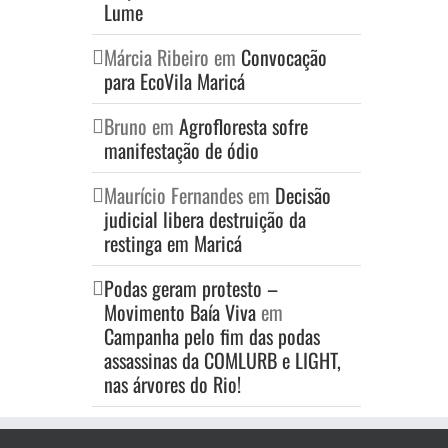
Lume
Márcia Ribeiro
em
Convocação
para EcoVila Maricá
Bruno
em
Agrofloresta sofre
manifestação de ódio
Maurício Fernandes
em
Decisão
judicial libera destruição da
restinga em Maricá
Podas geram protesto –
Movimento Baía Viva
em
Campanha pelo fim das podas
assassinas da COMLURB e LIGHT,
nas árvores do Rio!