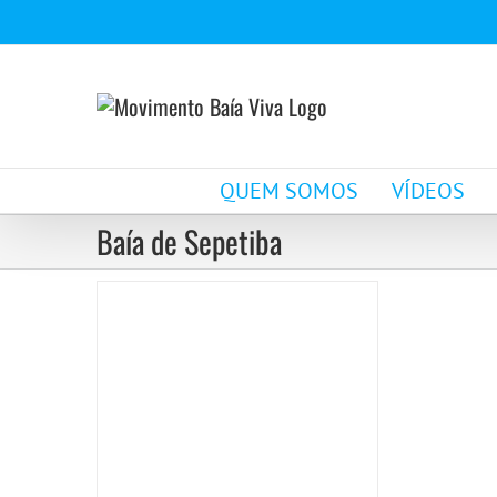
Ir
para
o
conteúdo
Lançamento da
Coalizão Pacto pelo
QUEM SOMOS
VÍDEOS
Mar
Baía de Sepetiba
Notícias