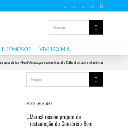
Facebook
Instagram
YouTube
WhatsApp
E-
mail
Buscar
resultados
para:
LE CONOSCO
VIVEIRO M.A.
go antes da tag </head>.
Associação Socioambiental e Cultural do Lido e adjacências
Buscar
resultados
para:
Posts recentes
Maricá recebe projeto de
restauração do Consórcio Bem