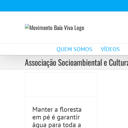
Ir
para
o
conteúdo
Manter a floresta em
QUEM SOMOS
VÍDEOS
pé é garantir água
Associação Socioambiental e Cultura
para toda a
população
Notícias
Manter a floresta
em pé é garantir
água para toda a