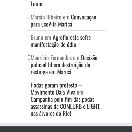
Lume
Márcia Ribeiro
em
Convocação
para EcoVila Maricá
Bruno
em
Agrofloresta sofre
manifestação de ódio
Maurício Fernandes
em
Decisão
judicial libera destruição da
restinga em Maricá
Podas geram protesto –
Movimento Baía Viva
em
Campanha pelo fim das podas
assassinas da COMLURB e LIGHT,
nas árvores do Rio!