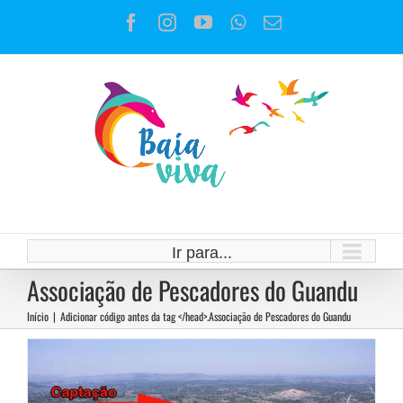
Ir
Facebook
Instagram
YouTube
WhatsApp
E-
para
mail
o
conteúdo
Pescadores e ambientalistas
entraram com representação no
Ministério Público Estadual e
Ir para...
Federal sobre a crise da geosmina
Associação de Pescadores do Guandu
Notícias
Início
|
Adicionar código antes da tag </head>.
Associação de Pescadores do Guandu