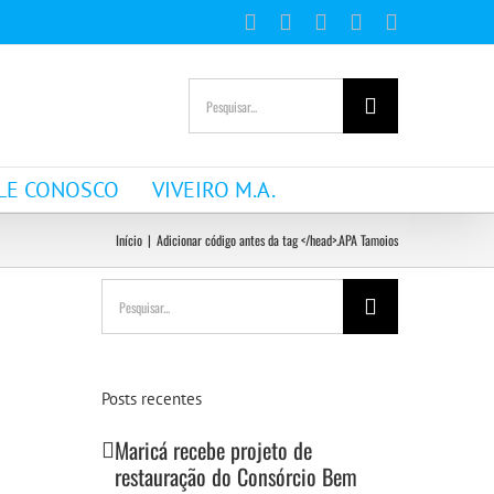
Facebook
Instagram
YouTube
WhatsApp
E-
mail
Buscar
resultados
para:
LE CONOSCO
VIVEIRO M.A.
Início
|
Adicionar código antes da tag </head>.
APA Tamoios
Buscar
resultados
para:
Posts recentes
Maricá recebe projeto de
restauração do Consórcio Bem