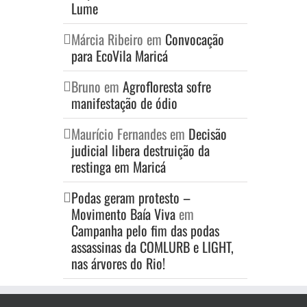
Lume
Márcia Ribeiro
em
Convocação
para EcoVila Maricá
Bruno
em
Agrofloresta sofre
manifestação de ódio
Maurício Fernandes
em
Decisão
judicial libera destruição da
restinga em Maricá
Podas geram protesto –
Movimento Baía Viva
em
Campanha pelo fim das podas
assassinas da COMLURB e LIGHT,
nas árvores do Rio!