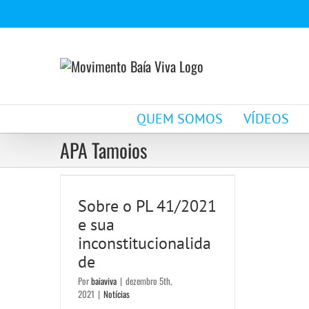
Ir
para
o
conteúdo
QUEM SOMOS
VÍDEOS
APA Tamoios
Sobre o PL 41/2021 e
sua
Sobre o PL 41/2021
inconstitucionalidade
e sua
Notícias
inconstitucionalida
de
Por
baiaviva
|
dezembro 5th,
2021
|
Notícias