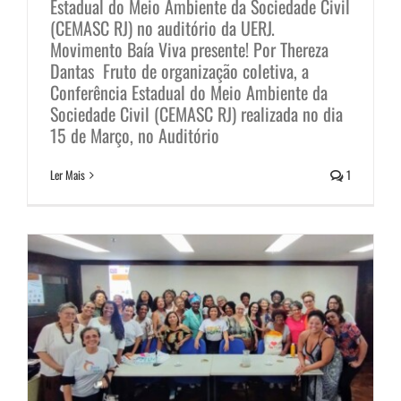
Estadual do Meio Ambiente da Sociedade Civil
(CEMASC RJ) no auditório da UERJ.
Movimento Baía Viva presente! Por Thereza
Dantas Fruto de organização coletiva, a
Mulheres do Movimento Baía Viva
Conferência Estadual do Meio Ambiente da
Sociedade Civil (CEMASC RJ) realizada no dia
presentes na Conferência Livre
15 de Março, no Auditório
sobre Emergência Climática,
Ler Mais
1
Mulheres e Águas
Notícias