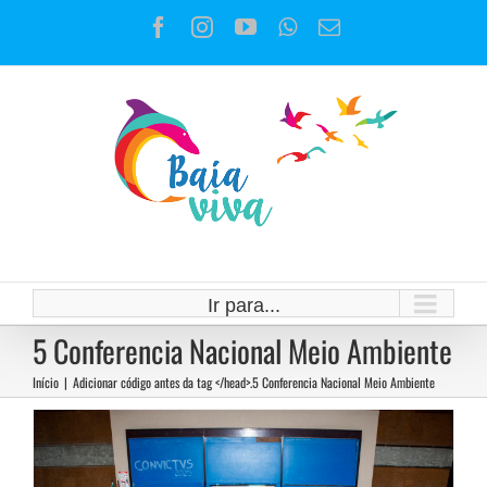
Ir
Facebook
Instagram
YouTube
WhatsApp
E-
para
mail
o
conteúdo
Rumo a 5ª Conferência Nacional
do Meio ambiente – Emergência
Climática: o desafio da
Ir para...
5 Conferencia Nacional Meio Ambiente
transformação ecológica
Início
|
Adicionar código antes da tag </head>.
5 Conferencia Nacional Meio Ambiente
Notícias