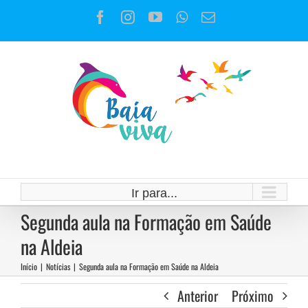
Ir
Facebook
Instagram
YouTube
WhatsApp
E-
para
mail
o
conteúdo
Ir para...
Segunda aula na Formação em Saúde
na Aldeia
Início
|
Notícias
|
Segunda aula na Formação em Saúde na Aldeia
Anterior
Próximo