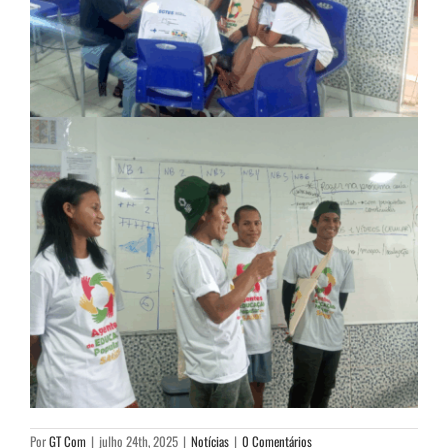
Por
GT Com
|
julho 24th, 2025
|
Notícias
|
0 Comentários