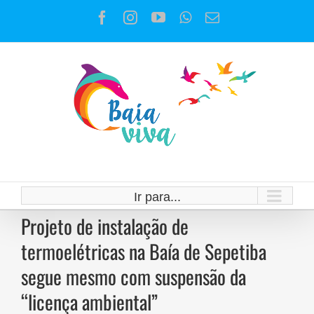
Ir
Facebook
Instagram
YouTube
WhatsApp
E-
para
mail
o
conteúdo
Ir para...
Projeto de instalação de
termoelétricas na Baía de Sepetiba
segue mesmo com suspensão da
“licença ambiental”