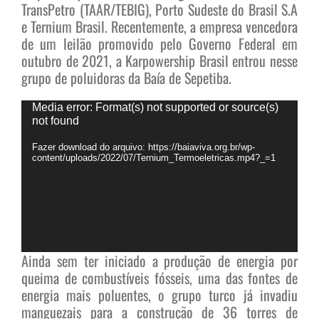
TransPetro (TAAR/TEBIG), Porto Sudeste do Brasil S.A
e Ternium Brasil. Recentemente, a empresa vencedora
de um leilão promovido pelo Governo Federal em
outubro de 2021, a Karpowership Brasil entrou nesse
grupo de poluidoras da Baía de Sepetiba.
Tocador
Media error: Format(s) not supported or source(s)
de
not found
vídeo
Fazer download do arquivo: https://baiaviva.org.br/wp-
content/uploads/2022/07/Ternium_Termoeletricas.mp4?_=1
Ainda sem ter iniciado a produção de energia por
queima de combustíveis fósseis, uma das fontes de
energia mais poluentes, o grupo turco já invadiu
manguezais para a construção de 36 torres de