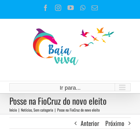
Ir
Facebook
Instagram
YouTube
WhatsApp
E-
para
mail
o
conteúdo
Ir para...
Posse na FioCruz do novo eleito
Início
|
Notícias
,
Sem categoria
|
Posse na FioCruz do novo eleito
Anterior
Próximo