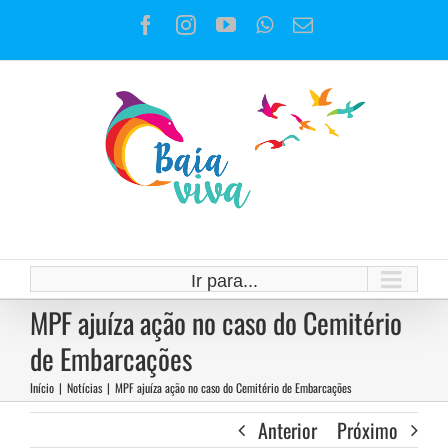
Ir
Facebook
Instagram
YouTube
WhatsApp
E-
para
mail
o
conteúdo
Ir para...
MPF ajuíza ação no caso do Cemitério
de Embarcações
Início
|
Notícias
|
MPF ajuíza ação no caso do Cemitério de Embarcações
Anterior
Próximo