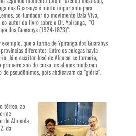
 no segundo momento foram fazendo mestrado,
anga dos Guaranys é muito importante para
 Lemos, co-fundador do movimento Baía Viva,
e co-autor do livro sobre o Dr. Ypiranga, “O
ranga dos Guaranys (1824-1873)”.
or exemplo, que a turma de Ypiranga dos Guaranys
províncias diferentes. Entre os colegas havia
io. Já o escritor José de Alencar se tornaria,
o primeiro ano do curso, os alunos fundaram
io de pseudônimos, pois abdicavam da “glória”.
o térreo, ao
herme
no de Almeida .
2, da