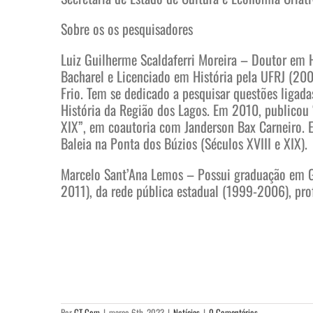
Sobre os os pesquisadores
Luiz Guilherme Scaldaferri Moreira – Doutor em H
Bacharel e Licenciado em História pela UFRJ (200
Frio. Tem se dedicado a pesquisar questões ligadas
História da Região dos Lagos. Em 2010, publicou 
XIX”, em coautoria com Janderson Bax Carneiro. 
Baleia na Ponta dos Búzios (Séculos XVIII e XIX).
Marcelo Sant’Ana Lemos – Possui graduação em Ge
2011), da rede pública estadual (1999-2006), pro
Por
GT Com
|
março 6th, 2023
|
Notícias
|
0 Comentários