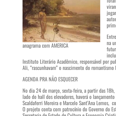
fora
vira
joga
autor
prim
Entr
na u
anagrama com AMERICA
futur
incl
Instituto Literário Acadêmico, responsável por pu
Ali, “rascunhavam” o nascimento do romantismo b
AGENDA PRA NÃO ESQUECER
No dia 24 de março, sexta-feira, a partir das 18h,
lado do hall dos elevadores, haverá o lançament
Scaldaferri Moreira e Marcelo Sant’Ana Lemos, co
O projeto conta com patrocínio do Governo do Est
Secretaria de Estado de Cultura e Economia Criati