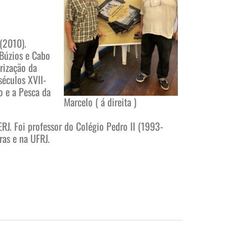
 (2010).
 Búzios e Cabo
arização da
séculos XVII-
o e a Pesca da
Marcelo ( á direita )
J. Foi professor do Colégio Pedro II (1993-
ras e na UFRJ.