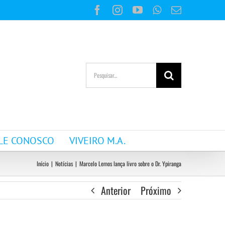
Facebook
Instagram
YouTube
WhatsApp
E-
mail
Buscar
resultados
para:
LE CONOSCO
VIVEIRO M.A.
Início
|
Notícias
|
Marcelo Lemos lança livro sobre o Dr. Ypiranga
Anterior
Próximo