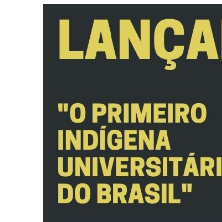
View
Larger
Image