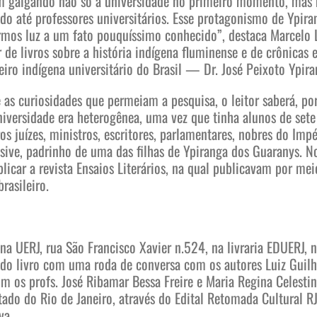
m galgando não só a universidade no primeiro momento, mas
ndo até professores universitários. Esse protagonismo de Ypir
rmos luz a um fato pouquíssimo conhecido”, destaca Marcelo
 de livros sobre a história indígena fluminense e de crônicas 
eiro indígena universitário do Brasil — Dr. José Peixoto Ypi
e as curiosidades que permeiam a pesquisa, o leitor saberá, p
niversidade era heterogênea, uma vez que tinha alunos de sete 
os juízes, ministros, escritores, parlamentares, nobres do Impér
usive, padrinho de uma das filhas de Ypiranga dos Guaranys. N
blicar a revista Ensaios Literários, na qual publicavam por me
rasileiro.
 na UERJ, rua São Francisco Xavier n.524, na livraria EDUERJ, n
o do livro com uma roda de conversa com os autores Luiz Guil
m os profs. José Ribamar Bessa Freire e Maria Regina Celesti
ado do Rio de Janeiro, através do Edital Retomada Cultural RJ
va.