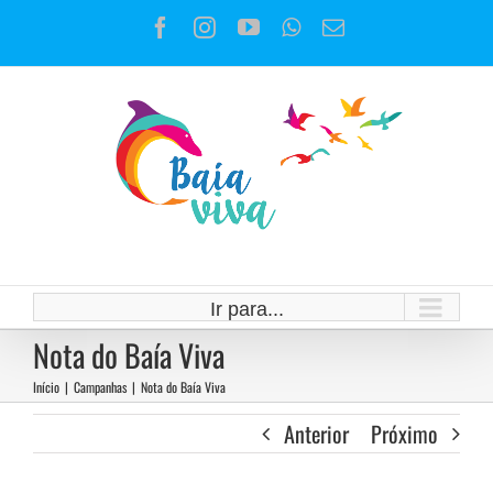
Ir
Facebook
Instagram
YouTube
WhatsApp
E-
para
mail
o
conteúdo
Ir para...
Nota do Baía Viva
Início
|
Campanhas
|
Nota do Baía Viva
Anterior
Próximo