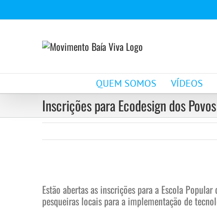
Ir
para
o
conteúdo
QUEM SOMOS
VÍDEOS
Inscrições para Ecodesign dos Povos
View
Larger
Estão abertas as inscrições para a Escola Popula
Image
pesqueiras locais para a implementação de tecnol