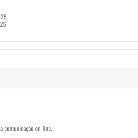
025
025
na comunicação on-line.