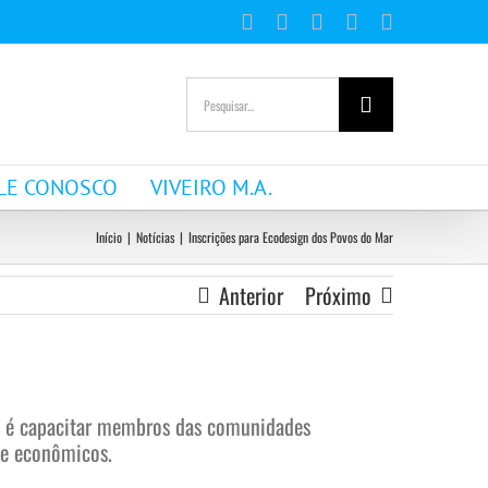
Facebook
Instagram
YouTube
WhatsApp
E-
mail
Buscar
resultados
para:
LE CONOSCO
VIVEIRO M.A.
Início
|
Notícias
|
Inscrições para Ecodesign dos Povos do Mar
Anterior
Próximo
eto é capacitar membros das comunidades
 e econômicos.