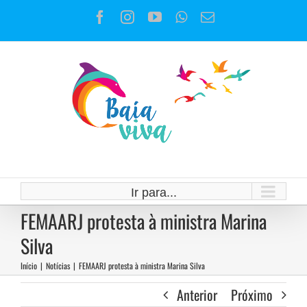
Ir
Facebook
Instagram
YouTube
WhatsApp
E-
para
mail
o
conteúdo
Ir para...
FEMAARJ protesta à ministra Marina
Silva
Início
|
Notícias
|
FEMAARJ protesta à ministra Marina Silva
Anterior
Próximo