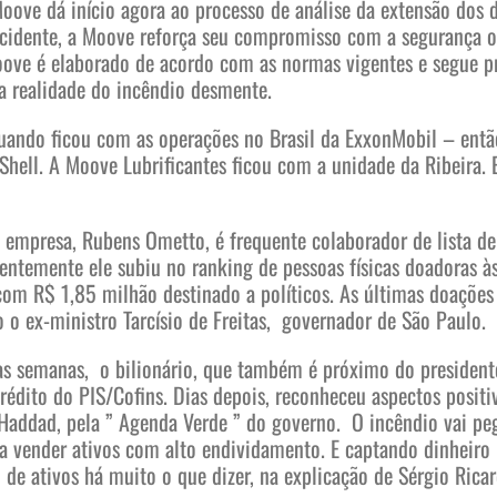
Moove dá início agora ao processo de análise da extensão dos
ncidente, a Moove reforça seu compromisso com a segurança o
ove é elaborado de acordo com as normas vigentes e segue p
 a realidade do incêndio desmente.
ndo ficou com as operações no Brasil da ExxonMobil – então 
Shell. A Moove Lubrificantes ficou com a unidade da Ribeira.
 empresa, Rubens Ometto, é frequente colaborador de lista de 
centemente ele subiu no ranking de pessoas físicas doadoras à
com R$ 1,85 milhão destinado a políticos. As últimas doações
 o ex-ministro Tarcísio de Freitas, governador de São Paulo.
s semanas, o bilionário, que também é próximo do presidente
rédito do PIS/Cofins. Dias depois, reconheceu aspectos positi
Haddad, pela ” Agenda Verde ” do governo. O incêndio vai p
ra vender ativos com alto endividamento. E captando dinheiro
 de ativos há muito o que dizer, na explicação de Sérgio Ricar