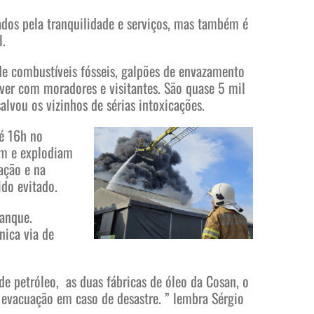
ados pela tranquilidade e serviços, mas também é
l.
de combustíveis fósseis, galpões de envazamento
ver com moradores e visitantes. São quase 5 mil
lvou os vizinhos de sérias intoxicações.
té 16h no
m e explodiam
ação e na
ido evitado.
tanque.
nica via de
e petróleo, as duas fábricas de óleo da Cosan, o
 evacuação em caso de desastre. ” lembra Sérgio