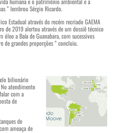
 vida humana e o patrimônio ambiental e a
mas ” lembrou Sérgio Ricardo.
lico Estadual através do recém recriado GAEMA
iro de 2019 alertou através de um dossiê técnico
om óleo a Baía de Guanabara, com sucessivos
re de grandes proporções ” concluiu.
elo bilionário
a. No atendimento
falar com a
posta de
.
 tanques de
, com ameaça de