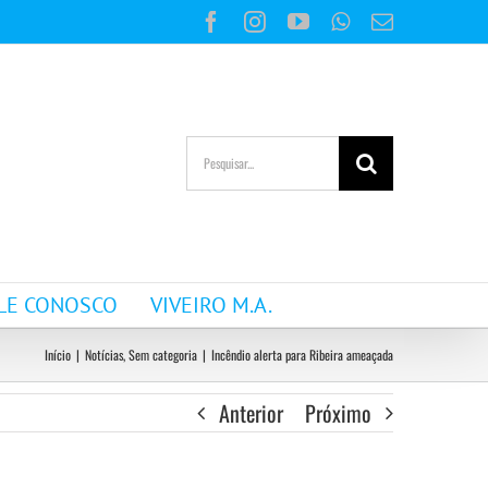
Facebook
Instagram
YouTube
WhatsApp
E-
mail
Buscar
resultados
para:
LE CONOSCO
VIVEIRO M.A.
Início
|
Notícias
,
Sem categoria
|
Incêndio alerta para Ribeira ameaçada
Anterior
Próximo