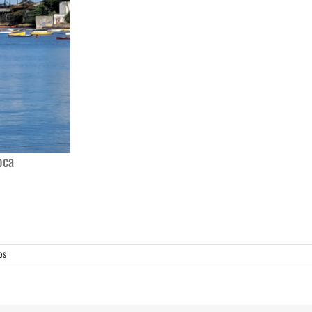
oca
os