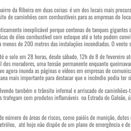
irro da Ribeira em duas coisas: é um dos locais mais procur
ito de caminhões com combustíveis para as empresas do loca
ticamente inexplicável porque centenas de tanques gigantes 
ricas de óleo combustível com estoque até o teto podem convi
a menos de 200 metros das instalações incendiadas. O vento sa
té o solo em 28 horas, desde sábado, 12h de 8 de fevereiro a
l dos moradores, uma tensão permanente enquanto queimava
ve agora inunda as páginas e vídeos em empresas de comunic
ana mais importante para destacar que o incêndio podia ter s
lvendo também o trânsito infernal e arriscado de caminhões-
s trafegam com produtos inflamáveis na Estrada do Galeão, ú
de número de áreas de riscos, como paióis de munição, dutos d
petróleo, até hoje não dispõe de um plano de emergência e de