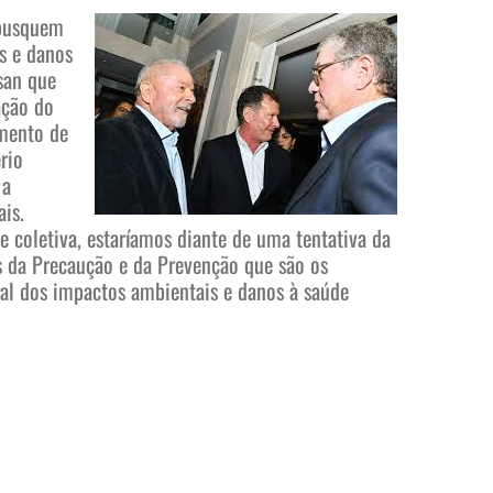
 busquem
s e danos
san que
ação do
amento de
rio
 a
is.
de coletiva, estaríamos diante de uma tentativa da
s da Precaução e da Prevenção que são os
gral dos impactos ambientais e danos à saúde