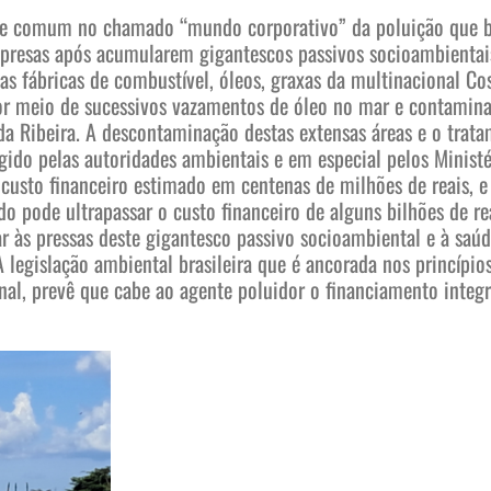
te comum no chamado “mundo corporativo” da poluição que
empresas após acumularem gigantescos passivos socioambientai
sas fábricas de combustível, óleos, graxas da multinacional Co
or meio de sucessivos vazamentos de óleo no mar e contamin
 da Ribeira. A descontaminação destas extensas áreas e o trat
igido pelas autoridades ambientais e em especial pelos Ministé
 custo financeiro estimado em centenas de milhões de reais, e
 pode ultrapassar o custo financeiro de alguns bilhões de rea
rar às pressas deste gigantesco passivo socioambiental e à saú
legislação ambiental brasileira que é ancorada nos princípio
onal, prevê que cabe ao agente poluidor o financiamento inte