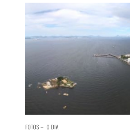
View
Larger
Image
FOTOS – O DIA