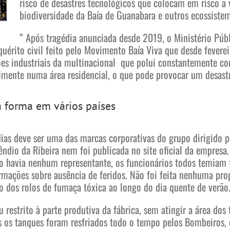
risco de desastres tecnológicos que colocam em risco a
biodiversidade da Baía de Guanabara e outros ecossiste
” Após tragédia anunciada desde 2019, o Ministério Púb
uérito civil feito pelo Movimento Baía Viva que desde fevere
ões industriais da multinacional que polui constantemente c
almente numa área residencial, o que pode provocar um desast
 forma em vários países
ias deve ser uma das marcas corporativas do grupo dirigido p
êndio da Ribeira nem foi publicada no site oficial da empres
ão havia nenhum representante, os funcionários todos temiam 
mações sobre ausência de feridos. Não foi feita nenhuma pro
o dos rolos de fumaça tóxica ao longo do dia quente de verão
 restrito à parte produtiva da fábrica, sem atingir a área dos
 os tanques foram resfriados todo o tempo pelos Bombeiros