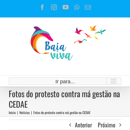
Ir
Facebook
Instagram
YouTube
WhatsApp
E-
para
mail
o
conteúdo
Ir para...
Fotos do protesto contra má gestão na
CEDAE
Início
|
Notícias
|
Fotos do protesto contra má gestão na CEDAE
Anterior
Próximo