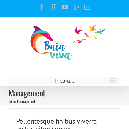
Ir
Facebook
Instagram
YouTube
WhatsApp
E-
para
mail
o
conteúdo
Ir para...
Management
Início
|
Management
Pellentesque finibus viverra
lectus vitae cursus.