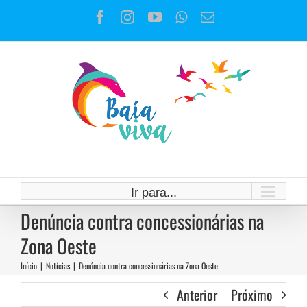
Ir
Facebook
Instagram
YouTube
WhatsApp
E-
para
mail
o
conteúdo
Ir para...
Denúncia contra concessionárias na
Zona Oeste
Início
|
Notícias
|
Denúncia contra concessionárias na Zona Oeste
Anterior
Próximo