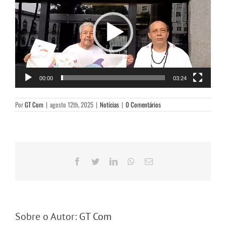
vídeo
00:00
03:24
Por
GT Com
|
agosto 12th, 2025
|
Notícias
|
0 Comentários
Facebook
Twitter
LinkedIn
WhatsApp
E-
mail
Sobre o Autor:
GT Com