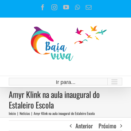
Ir
Facebook
Instagram
YouTube
WhatsApp
E-
para
mail
o
conteúdo
Ir para...
Amyr Klink na aula inaugural do
Estaleiro Escola
Início
|
Notícias
|
Amyr Klink na aula inaugural do Estaleiro Escola
Anterior
Próximo