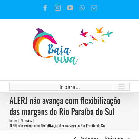
Ir
Facebook
Instagram
YouTube
WhatsApp
E-
para
mail
o
conteúdo
Ir para...
ALERJ não avança com flexibilização
das margens do Rio Paraíba do Sul
Início
|
Notícias
|
ALERJ não avança com flexibilização das margens do Rio Paraíba do Sul
Anterior
Próximo