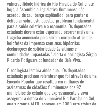
vulnerabilidade hídrica do Rio Paraíba do Sul e, até
hoje, a Assembleia Legislativa fluminense não
acordou de seu ‘berço esplêndido’ para pautar e
deliberar sobre esta questão-problema fundamental
para a saúde coletiva e a economia. Os deputados
estaduais devem estar esperando ocorrer mais uma
tragédia anunciada para saírem correndo atrás dos
holofotes da imprensa com suas hipócritas
declarações de solidariedade às vítimas e
comunidades impactadas.” alerta o ecologista Sérgio
Ricardo Potiguara cofundador do Baía Viva.
O ecologista lembra ainda que: “Os deputados
estaduais precisam relembrar que foi através de uma
Emenda Popular que resultou em milhares de
assinaturas de cidadãos fluminenses dos 92
municípios do estado que expressamente visava
assegurar a defesa do vulnerável Rio Paraíba do Sul,
que a própria ALERJ aprovou em 1988 este status de