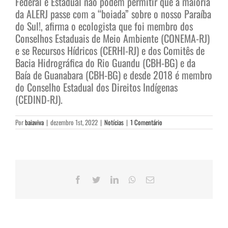
Federal e Estadual não podem permitir que a maioria
da ALERJ passe com a “boiada” sobre o nosso Paraíba
do Sul!, afirma o ecologista que foi membro dos
Conselhos Estaduais de Meio Ambiente (CONEMA-RJ)
e se Recursos Hídricos (CERHI-RJ) e dos Comitês de
Bacia Hidrográfica do Rio Guandu (CBH-BG) e da
Baía de Guanabara (CBH-BG) e desde 2018 é membro
do Conselho Estadual dos Direitos Indígenas
(CEDIND-RJ).
Por
baiaviva
|
dezembro 1st, 2022
|
Notícias
|
1 Comentário
Facebook
Twitter
LinkedIn
WhatsApp
E-
mail