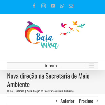
Ir
Facebook
Instagram
YouTube
WhatsApp
E-
para
mail
o
conteúdo
Ir para...
Nova direção na Secretaria de Meio
Ambiente
Início
|
Notícias
|
Nova direção na Secretaria de Meio Ambiente
Anterior
Próximo