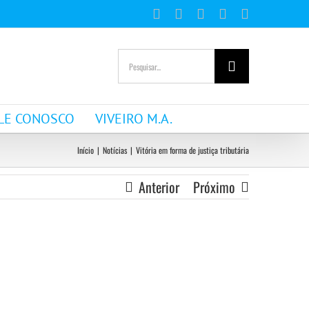
Facebook
Instagram
YouTube
WhatsApp
E-
mail
Buscar
resultados
para:
LE CONOSCO
VIVEIRO M.A.
Início
|
Notícias
|
Vitória em forma de justiça tributária
Anterior
Próximo