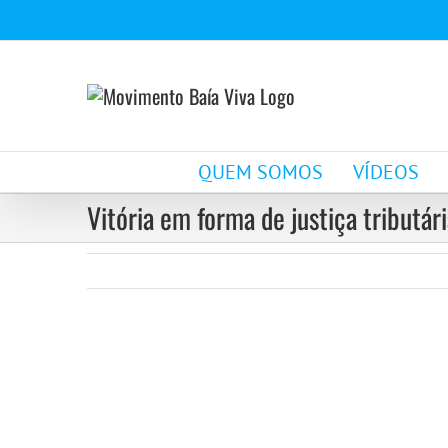
Ir
para
o
conteúdo
QUEM SOMOS
VÍDEOS
Vitória em forma de justiça tributár
View
Larger
Image